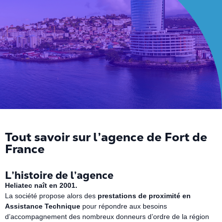
Sidérurgie et métallurgie
Conception de systèmes complexes
Dole
Mines et phosphates
Arrêts Techniques
Fort de France
Construction et infrastructures
Travaux neufs
Maroc et Afrique
Maintenance
R&D
Formation
Tout savoir sur l’agence de Fort de
France
L’histoire de l’agence
Heliatec naît en 2001.
La société propose alors des
prestations de proximité en
Assistance Technique
pour répondre aux besoins
d’accompagnement des nombreux donneurs d’ordre de la région