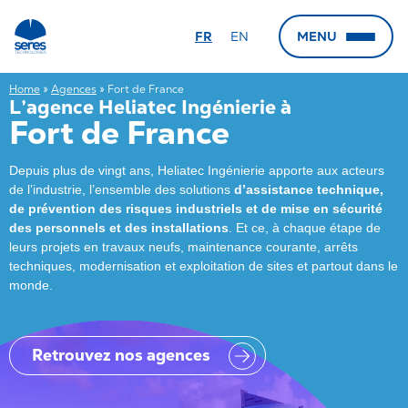
FR
EN
MENU
← Retour
← Retour
← Retour
← Retour
Home
»
Agences
»
Fort de France
L’agence Heliatec Ingénierie à
Le groupe
Nos secteurs
Nos expertises
Nos agences
Fort de France
Qui sommes-nous
Nucléaire
Sûreté Nucléaire
Marseille (Siège)
Depuis plus de vingt ans, Heliatec Ingénierie apporte aux acteurs
Groupe Gorgé
Hydrogène
Sûreté de Fonctionnement
Aix-en-Provence
de l’industrie, l’ensemble des solutions
d’assistance technique,
de prévention des risques industriels et de mise en sécurité
Calogena
Ferroviaire
Soutien Logistique Intégré
Paris
des personnels et des installations
. Et ce, à chaque étape de
leurs projets en travaux neufs, maintenance courante, arrêts
Automobile
QSSERP et Risques Industriels
Lyon
techniques, modernisation et exploitation de sites et partout dans le
Défense
FOH et Ergonomie
Grenoble
monde.
Aéronautique
Cybersécurité
Vallée du Rhône
Robotique
RSE et Eco-conception
Caen
Retrouvez nos agences
Pétrochimie et chimie
Radioprotection
Port de Bouc
Pharmaceutique
HSE
Le Havre