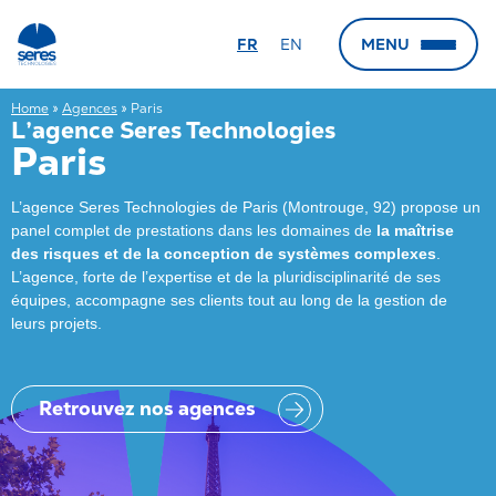
FR
EN
MENU
← Retour
← Retour
← Retour
← Retour
Home
»
Agences
»
Paris
L’agence Seres Technologies
Le groupe
Nos secteurs
Nos expertises
Nos agences
Paris
Qui sommes-nous
Nucléaire
Sûreté Nucléaire
Marseille (Siège)
L’agence Seres Technologies de Paris (Montrouge, 92) propose un
Groupe Gorgé
Hydrogène
Sûreté de Fonctionnement
Aix-en-Provence
panel complet de prestations dans les domaines de
la maîtrise
des risques et de la conception de systèmes complexes
.
Calogena
Ferroviaire
Soutien Logistique Intégré
Paris
L’agence, forte de l’expertise et de la pluridisciplinarité de ses
équipes, accompagne ses clients tout au long de la gestion de
Automobile
QSSERP et Risques Industriels
Lyon
leurs projets.
Défense
FOH et Ergonomie
Grenoble
Aéronautique
Cybersécurité
Vallée du Rhône
Retrouvez nos agences
Robotique
RSE et Eco-conception
Caen
Pétrochimie et chimie
Radioprotection
Port de Bouc
Pharmaceutique
HSE
Le Havre