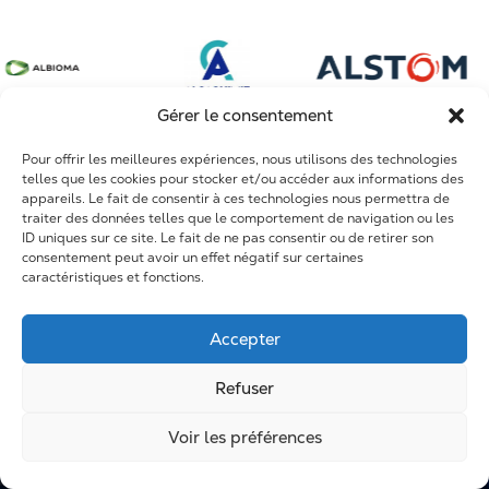
Sidérurgie et métallurgie
Conception de systèmes complexes
Dole
Mines et phosphates
Arrêts Techniques
Fort de France
Construction et infrastructures
Travaux neufs
Maroc et Afrique
Gérer le consentement
Maintenance
Pour offrir les meilleures expériences, nous utilisons des technologies
R&D
telles que les cookies pour stocker et/ou accéder aux informations des
appareils. Le fait de consentir à ces technologies nous permettra de
Formation
traiter des données telles que le comportement de navigation ou les
ID uniques sur ce site. Le fait de ne pas consentir ou de retirer son
consentement peut avoir un effet négatif sur certaines
caractéristiques et fonctions.
Accepter
Refuser
Voir les préférences
Mentions légales