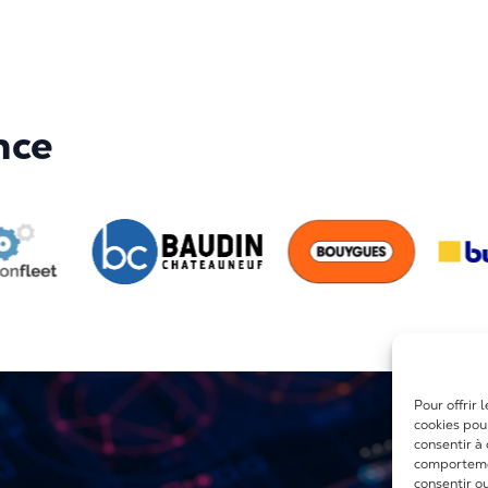
nce
Pour offrir 
cookies pou
consentir à
comportemen
consentir o