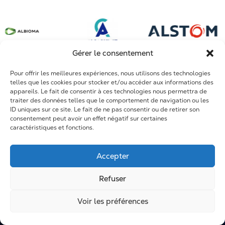
Sidérurgie et métallurgie
Conception de systèmes complexes
Dole
Mines et phosphates
Arrêts Techniques
Fort de France
Construction et infrastructures
Travaux neufs
Maroc et Afrique
Gérer le consentement
Maintenance
Pour offrir les meilleures expériences, nous utilisons des technologies
R&D
telles que les cookies pour stocker et/ou accéder aux informations des
appareils. Le fait de consentir à ces technologies nous permettra de
Formation
traiter des données telles que le comportement de navigation ou les
ID uniques sur ce site. Le fait de ne pas consentir ou de retirer son
consentement peut avoir un effet négatif sur certaines
caractéristiques et fonctions.
Accepter
Refuser
Voir les préférences
Mentions légales