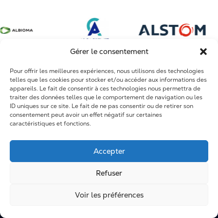
Sidérurgie et métallurgie
Conception de systèmes complexes
Dole
Mines et phosphates
Arrêts Techniques
Fort de France
Construction et infrastructures
Travaux neufs
Maroc et Afrique
Gérer le consentement
Maintenance
Pour offrir les meilleures expériences, nous utilisons des technologies
R&D
telles que les cookies pour stocker et/ou accéder aux informations des
appareils. Le fait de consentir à ces technologies nous permettra de
Formation
traiter des données telles que le comportement de navigation ou les
ID uniques sur ce site. Le fait de ne pas consentir ou de retirer son
consentement peut avoir un effet négatif sur certaines
caractéristiques et fonctions.
Accepter
Refuser
Voir les préférences
Mentions légales