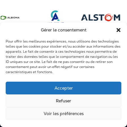
Sidérurgie et métallurgie
Conception de systèmes complexes
Dole
Mines et phosphates
Arrêts Techniques
Fort de France
Construction et infrastructures
Travaux neufs
Maroc et Afrique
Gérer le consentement
Maintenance
Pour offrir les meilleures expériences, nous utilisons des technologies
R&D
telles que les cookies pour stocker et/ou accéder aux informations des
appareils. Le fait de consentir à ces technologies nous permettra de
Formation
traiter des données telles que le comportement de navigation ou les
ID uniques sur ce site. Le fait de ne pas consentir ou de retirer son
consentement peut avoir un effet négatif sur certaines
caractéristiques et fonctions.
Accepter
Refuser
Voir les préférences
Mentions légales