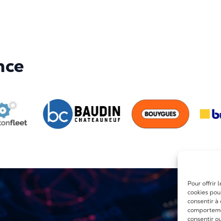
nce
Pour offrir 
cookies pou
consentir à
comportemen
consentir o