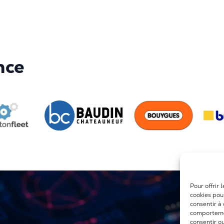
nce
Pour offrir 
cookies pou
consentir à
comportemen
consentir o