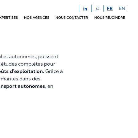
FR
EN
XPERTISES
NOS AGENCES
NOUS CONTACTER
NOUS REJOINDRE
cules autonomes, puissent
es études complètes pour
oûts d’exploitation.
Grâce à
formantes dans des
transport autonomes
, en