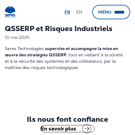
FR
EN
MENU
QSSERP et Risques Industriels
← Retour
← Retour
← Retour
← Retour
Le groupe
Nos secteurs
Nos expertises
Nos agences
10 mai 2025
Seres Technologies
supervise et accompagne la mise en
Qui sommes-nous
Nucléaire
Sûreté Nucléaire
Marseille (Siège)
œuvre des stratégies QSSERP
, tout en veillant à la sûreté
et à la sécurité des systèmes et des utilisateurs, par la
Groupe Gorgé
Hydrogène
Sûreté de Fonctionnement
Aix-en-Provence
maîtrise des risques technologiques.
Calogena
Ferroviaire
Soutien Logistique Intégré
Paris
Automobile
QSSERP et Risques Industriels
Lyon
Défense
FOH et Ergonomie
Grenoble
Aéronautique
Cybersécurité
Vallée du Rhône
Robotique
RSE et Eco-conception
Caen
Ils nous font confiance
Pétrochimie et chimie
Radioprotection
Port de Bouc
En savoir plus
Pharmaceutique
HSE
Le Havre