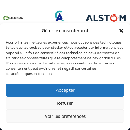
Sidérurgie et métallurgie
Conception de systèmes complexes
Dole
Mines et phosphates
Arrêts Techniques
Fort de France
Construction et infrastructures
Travaux neufs
Maroc et Afrique
Gérer le consentement
Maintenance
Pour offrir les meilleures expériences, nous utilisons des technologies
R&D
telles que les cookies pour stocker et/ou accéder aux informations des
appareils. Le fait de consentir à ces technologies nous permettra de
Formation
traiter des données telles que le comportement de navigation ou les
ID uniques sur ce site. Le fait de ne pas consentir ou de retirer son
consentement peut avoir un effet négatif sur certaines
caractéristiques et fonctions.
Accepter
Refuser
Voir les préférences
Mentions légales