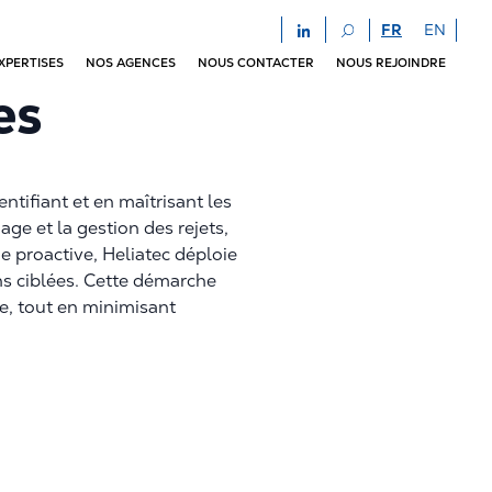
FR
EN
XPERTISES
NOS AGENCES
NOUS CONTACTER
NOUS REJOINDRE
xes
dentifiant et en maîtrisant les
age et la gestion des rejets,
proactive, Heliatec déploie
ons ciblées. Cette démarche
le, tout en minimisant