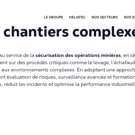
LE GROUPE
HELIATEC
NOS SECTEURS
NOS E
s chantiers comple
au service de la
sécurisation des opérations minières
, en i
vient sur des procédés critiques comme le levage, l’échafaud
 aux environnements complexes. En adoptant une approche 
liant évaluation de risques, surveillance avancée et formati
es, réduit les incidents et optimise la performance industriel