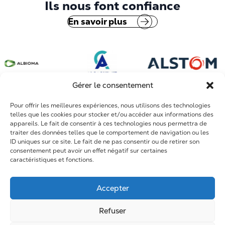
Ils nous font confiance
Sidérurgie et métallurgie
Conception de systèmes complexes
Dole
En savoir plus
Mines et phosphates
Arrêts Techniques
Fort de France
Construction et infrastructures
Travaux neufs
Maroc et Afrique
Maintenance
R&D
Gérer le consentement
Formation
Pour offrir les meilleures expériences, nous utilisons des technologies
telles que les cookies pour stocker et/ou accéder aux informations des
appareils. Le fait de consentir à ces technologies nous permettra de
traiter des données telles que le comportement de navigation ou les
ID uniques sur ce site. Le fait de ne pas consentir ou de retirer son
consentement peut avoir un effet négatif sur certaines
caractéristiques et fonctions.
Accepter
Refuser