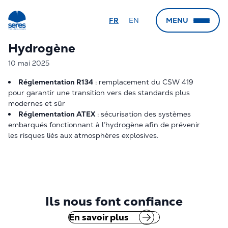
FR
EN
MENU
Hydrogène
← Retour
← Retour
← Retour
← Retour
Le groupe
Nos secteurs
Nos expertises
Nos agences
10 mai 2025
Réglementation R134
: remplacement du CSW 419
Qui sommes-nous
Nucléaire
Sûreté Nucléaire
Marseille (Siège)
pour garantir une transition vers des standards plus
modernes et sûr
Groupe Gorgé
Hydrogène
Sûreté de Fonctionnement
Aix-en-Provence
Réglementation ATEX
: sécurisation des systèmes
Calogena
Ferroviaire
Soutien Logistique Intégré
Paris
embarqués fonctionnant à l’hydrogène afin de prévenir
les risques liés aux atmosphères explosives.
Automobile
QSSERP et Risques Industriels
Lyon
Défense
FOH et Ergonomie
Grenoble
Aéronautique
Cybersécurité
Vallée du Rhône
Robotique
RSE et Eco-conception
Caen
Ils nous font confiance
Pétrochimie et chimie
Radioprotection
Port de Bouc
En savoir plus
Pharmaceutique
HSE
Le Havre