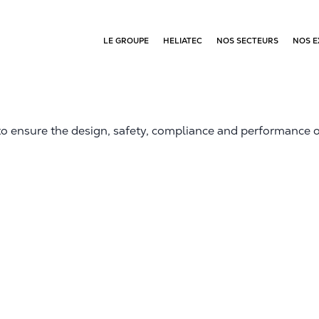
LE GROUPE
HELIATEC
NOS SECTEURS
NOS E
to ensure the design, safety, compliance and performance of 