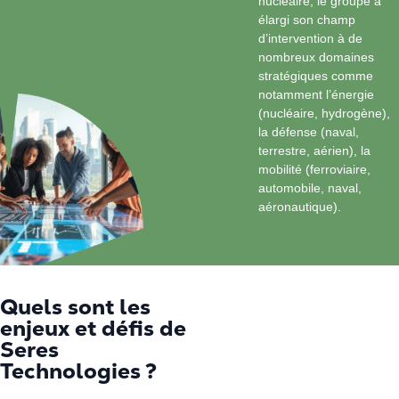
nucléaire, le groupe a
Sidérurgie et métallurgie
Conception de systèmes complexes
Dole
élargi son champ
d’intervention à de
Mines et phosphates
Arrêts Techniques
Fort de France
nombreux domaines
stratégiques comme
Construction et infrastructures
Travaux neufs
Maroc et Afrique
notamment l’énergie
Maintenance
(nucléaire, hydrogène),
la défense (naval,
R&D
terrestre, aérien), la
Formation
mobilité (ferroviaire,
automobile, naval,
aéronautique).
Quels sont les
enjeux et défis de
Seres
Technologies ?