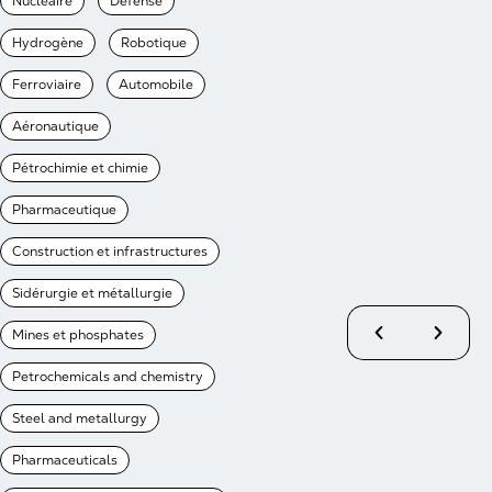
Nucléaire
Défense
Hydrogène
Robotique
Ferroviaire
Automobile
Aéronautique
Pétrochimie et chimie
Pharmaceutique
Construction et infrastructures
Sidérurgie et métallurgie
Mines et phosphates
Petrochemicals and chemistry
Steel and metallurgy
Pharmaceuticals